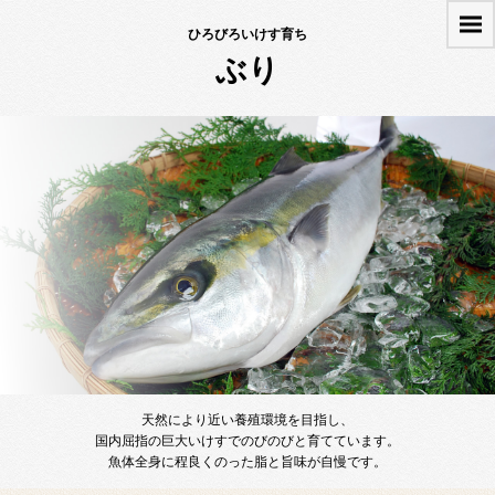
ひろびろいけす育ち
ぶり
天然により近い養殖環境を目指し、
国内屈指の巨大いけすでのびのびと育てています。
魚体全身に程良くのった脂と旨味が自慢です。