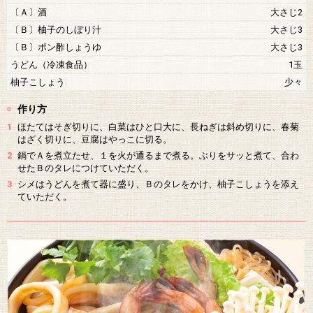
〔Ａ〕酒
大さじ2
〔Ｂ〕柚子のしぼり汁
大さじ3
〔Ｂ〕ポン酢しょうゆ
大さじ3
うどん（冷凍食品）
1玉
柚子こしょう
少々
作り方
1
ほたてはそぎ切りに、白菜はひと口大に、長ねぎは斜め切りに、春菊
はざく切りに、豆腐はやっこに切る。
2
鍋でＡを煮立たせ、１を火が通るまで煮る。ぶりをサッと煮て、合わ
せたＢのタレにつけていただく。
3
シメはうどんを煮て器に盛り、Ｂのタレをかけ、柚子こしょうを添え
ていただく。