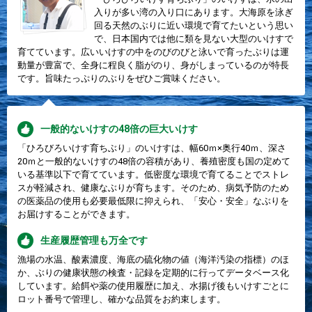
入りが多い湾の入り口にあります。大海原を泳ぎ
回る天然のぶりに近い環境で育てたいという思い
で、日本国内では他に類を見ない大型のいけすで
育てています。広いいけすの中をのびのびと泳いで育ったぶりは運
動量が豊富で、全身に程良く脂がのり、身がしまっているのが特長
です。旨味たっぷりのぶりをぜひご賞味ください。
一般的ないけすの48倍の巨大いけす
「ひろびろいけす育ちぶり」のいけすは、幅60ｍ×奥行40ｍ、深さ
20ｍと一般的ないけすの48倍の容積があり、養殖密度も国の定めて
いる基準以下で育てています。低密度な環境で育てることでストレ
スが軽減され、健康なぶりが育ちます。そのため、病気予防のため
の医薬品の使用も必要最低限に抑えられ、「安心・安全」なぶりを
お届けすることができます。
生産履歴管理も万全です
漁場の水温、酸素濃度、海底の硫化物の値（海洋汚染の指標）のほ
か、ぶりの健康状態の検査・記録を定期的に行ってデータベース化
しています。給餌や薬の使用履歴に加え、水揚げ後もいけすごとに
ロット番号で管理し、確かな品質をお約束します。