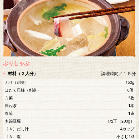
ぶりしゃぶ
材料（２人分）
調理時間／１５分
ぶり（刺身）
150g
ほたて貝柱（刺身）
6個
白菜
2枚
長ねぎ
1本
春菊
1束
木綿豆腐
1/2丁（200g）
〔Ａ〕だし汁
4カップ
〔Ａ〕塩
小さじ1/3