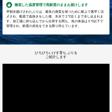
徹底した温度管理で高鮮度のままお届けします
早朝水揚げされたぶりは、最良の身質を保つために船上で素早く活
〆され、船底で血抜きをした後、氷水で２℃近くまで冷し込まれま
す。加工場に持ち込んでから出荷する間も、魚の体温は５℃以下で
管理され、鮮度の劣化をできる限り抑えています。
ひろびろいけす育ち ぶりを
ご紹介します