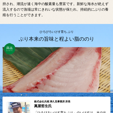
持され、潮流が速く海中の酸素量も豊富です。新鮮な海水が絶えず
流入するので漁場は常にきれいな状態が保たれ、持続的にぶりの養
殖を行うことができます。
ひろびろいけす育ち ぶり
ぶり本来の旨味と程よい脂ののり
株式会社兵殖 津久見事業所 所長
萬屋哲生氏
「ひろびろいけす育ちぶり」のいけすは、水の出