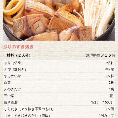
ぶりのすき焼き
材料（２人分）
調理時間／１５分
ぶり（切身）
2切れ
えび（殻付き）
中4尾
するめいか
1/2杯
白菜
2枚
えのきだけ
1袋
三つ葉
1把
焼き豆腐
1/2丁（150g）
しらたき（アク抜き不要のもの）
1/2個
〔Ａ〕すき焼きのたれ（市販）
1/4カップ