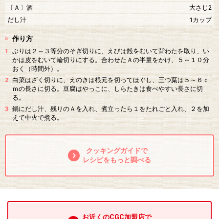
〔Ａ〕酒
大さじ2
だし汁
1カップ
作り方
1
ぶりは２～３等分のそぎ切りに、えびは殻をむいて背わたを取り、い
かは皮をむいて輪切りにする。合わせたＡの半量をかけ、５～１０分
おく（時間外）。
2
白菜はざく切りに、えのきは根元を切ってほぐし、三つ葉は５～６ｃ
ｍの長さに切る。豆腐はやっこに、しらたきは食べやすい長さに切
る。
3
鍋にだし汁、残りのＡを入れ、煮立ったら１をたれごと入れ、２を加
えて中火で煮る。
クッキングガイドで
レシピをもっと調べる
お近くのCGC加盟店で