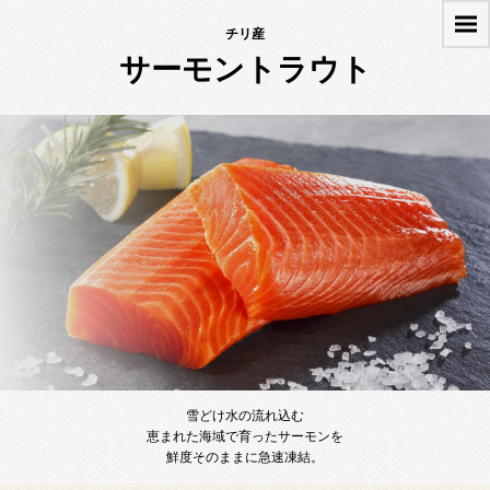
チリ産
サーモントラウト
雪どけ水の流れ込む
恵まれた海域で育ったサーモンを
鮮度そのままに急速凍結。