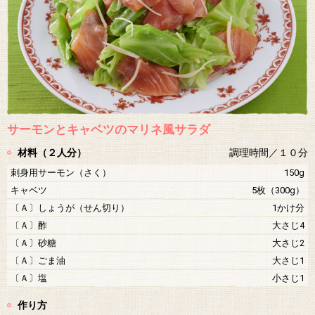
サーモンとキャベツのマリネ風サラダ
材料（２人分）
調理時間／１０分
刺身用サーモン（さく）
150g
キャベツ
5枚（300g）
〔Ａ〕しょうが（せん切り）
1かけ分
〔Ａ〕酢
大さじ4
〔Ａ〕砂糖
大さじ2
〔Ａ〕ごま油
大さじ1
〔Ａ〕塩
小さじ1
作り方