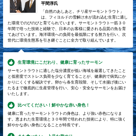
平間淳氏
「自然のあしあと。チリ産サーモントラウト」
は、フィヨルドの雪解け水が流れ込む生育に適し
た環境でのびのびと育てられています。サーモントラウト一筋３０
年間で培った技術と経験で、日本のお客様に愛される品質の魚を育
てあげています。海洋環境への負荷を最低限にする努力を行い、次
世代に環境生態系を引き継ぐことに全力で取り組んでいます。
生育環境にこだわり、健康に育ったサーモン
サーモントラウトに適した塩分濃度が低い海域を厳選してきたこと
と低密度でストレス負荷を少なく育てることが、健康的で病気にか
かりにくくする秘訣です。卵から各生育段階、そして水揚げ後にい
たるまで徹底的に生産管理を行い、安心・安全なサーモンをお届け
いたします。
比べてください！鮮やかな赤い身色！
健康に育ったサーモントラウトの身色は、より強い赤色になりま
す。恵まれた生育環境と３０年間で培われた技術により、特に強く
鮮やかな赤い身色になることが特長です。