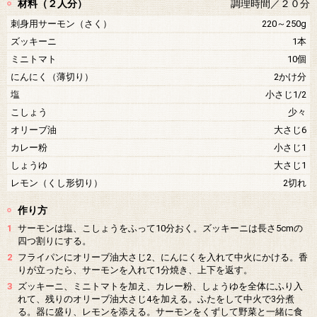
材料（２人分）
調理時間／２０分
刺身用サーモン（さく）
220～250g
ズッキーニ
1本
ミニトマト
10個
にんにく（薄切り）
2かけ分
塩
小さじ1/2
こしょう
少々
オリーブ油
大さじ6
カレー粉
小さじ1
しょうゆ
大さじ1
レモン（くし形切り）
2切れ
作り方
1
サーモンは塩、こしょうをふって10分おく。ズッキーニは長さ5cmの
四つ割りにする。
2
フライパンにオリーブ油大さじ2、にんにくを入れて中火にかける。香
りが立ったら、サーモンを入れて1分焼き、上下を返す。
3
ズッキーニ、ミニトマトを加え、カレー粉、しょうゆを全体にふり入
れて、残りのオリーブ油大さじ4を加える。ふたをして中火で3分煮
る。器に盛り、レモンを添える。サーモンをくずして野菜と一緒に食