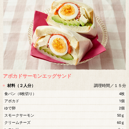
アボカドサーモンエッグサンド
材料（２人分）
調理時間／１５分
食パン（8枚切り）
4枚
アボカド
1個
ゆで卵
2個
スモークサーモン
50ｇ
クリームチーズ
60ｇ