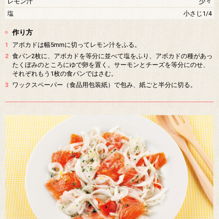
レモン汁
少々
塩
小さじ1/4
作り方
1
アボカドは幅5mmに切ってレモン汁をふる。
2
食パン2枚に、アボカドを等分に並べて塩をふり、アボカドの種があっ
たくぼみのところにゆで卵を置く。サーモンとチーズを等分にのせ、
それぞれもう1枚の食パンではさむ。
3
ワックスペーパー（食品用包装紙）で包み、紙ごと半分に切る。