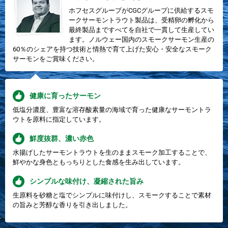
ホフセスグループがCGCグループに供給するスモ
ークサーモントラウト製品は、受精卵の孵化から
最終製品まですべてを自社で一貫して生産してい
ます。ノルウェー国内のスモークサーモン生産の
60％のシェアを持つ技術と情熱で育て上げた安心・安全なスモーク
サーモンをご賞味ください。
健康に育ったサーモン
低塩分濃度、豊富な溶存酸素量の海域で育った健康なサーモントラ
ウトを原料に指定しています。
鮮度抜群、濃い赤色
水揚げしたサーモントラウトを生のままスモーク加工することで、
鮮やかな身色ともっちりとした食感を生み出しています。
シンプルな味付け、凝縮された旨み
生原料を砂糖と塩でシンプルに味付けし、スモークすることで素材
の旨みと芳醇な香りを引き出しました。