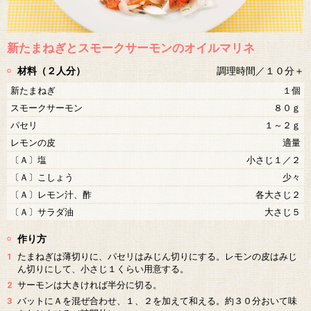
新たまねぎとスモークサーモンのオイルマリネ
材料（２人分）
調理時間／１０分＋
新たまねぎ
１個
スモークサーモン
８０ｇ
パセリ
１～２ｇ
レモンの皮
適量
〔Ａ〕塩
小さじ１／２
〔Ａ〕こしょう
少々
〔Ａ〕レモン汁、酢
各大さじ２
〔Ａ〕サラダ油
大さじ５
作り方
1
たまねぎは薄切りに、パセリはみじん切りにする。レモンの皮はみじ
ん切りにして、小さじ１くらい用意する。
2
サーモンは大きければ半分に切る。
3
バットにＡを混ぜ合わせ、１、２を加えて和える。約３０分おいて味