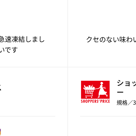
急速凍結しまし
クセのない味わ
いです
ショ
ス
ー
規格／35