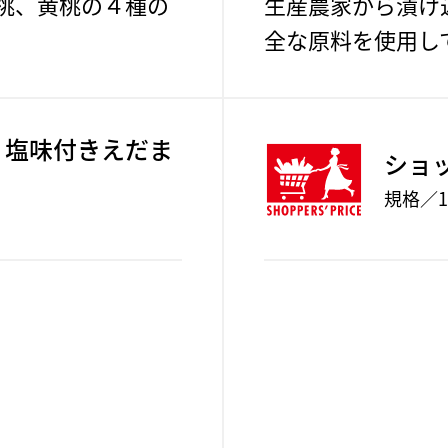
桃、黄桃の４種の
生産農家から漬け
全な原料を使用し
 塩味付きえだま
ショ
規格／1