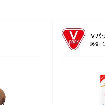
Ｖパ
規格／1