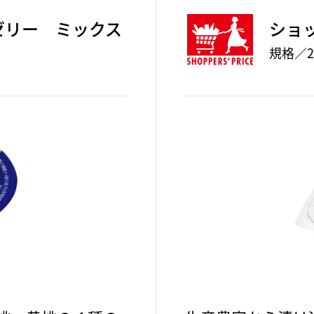
ゼリー ミックス
ショ
規格／2