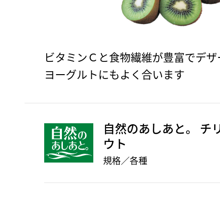
ビタミンＣと食物繊維が豊富でデザ
ヨーグルトにもよく合います
自然のあしあと。 チ
ウト
規格／各種