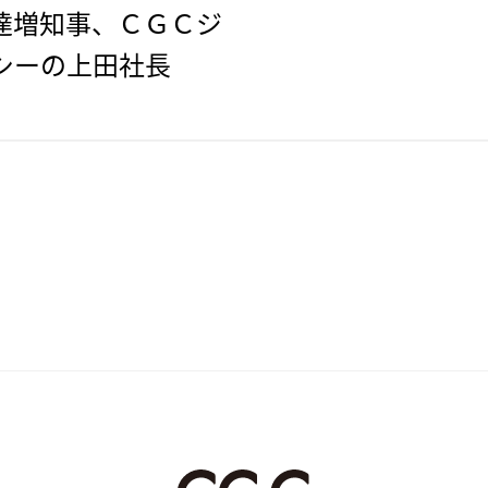
達増知事、ＣＧＣジ
シーの上田社長