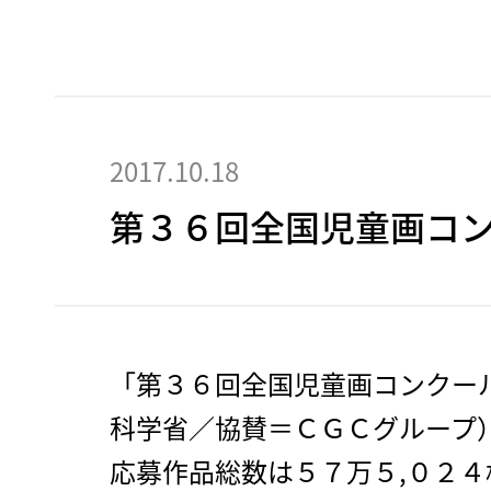
2017.10.18
第３６回全国児童画コ
「第３６回全国児童画コンクー
科学省／協賛＝ＣＧＣグループ
応募作品総数は５７万５,０２