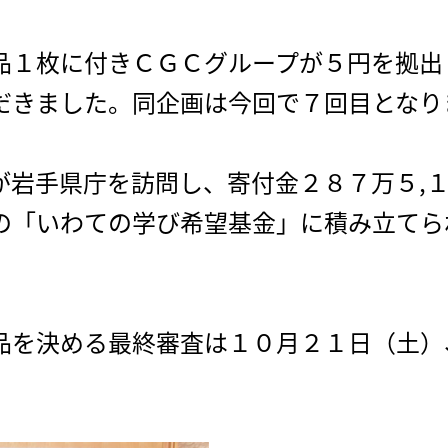
品１枚に付きＣＧＣグループが５円を拠出
だきました。同企画は今回で７回目となり
が岩手県庁を訪問し、寄付金２８７万５,
の「いわての学び希望基金」に積み立てら
品を決める最終審査は１０月２１日（土）